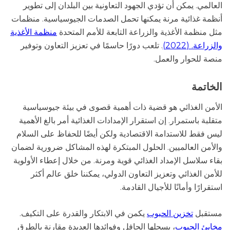
العالمي. يمكن أن تؤدي الجهود التعاونية بين البلدان إلى تطوير
أنظمة غذائية مرنة يمكنها تحمل الصدمات الجيوسياسية. منظمات
مثل منظمة الأغذية والزراعة التابعة للأمم المتحدة
منظمة الأغذية
والزراعة. (2022)
. تلعب دورًا حاسمًا في تعزيز التعاون وتوفير
منصة للحوار والعمل.
الخاتمة
الأمن الغذائي هو قضية ذات أهمية قصوى في بيئة جيوسياسية
متقلبة باستمرار. إن استقرار الإمدادات الغذائية أمر بالغ الأهمية
ليس فقط للاستدامة الاقتصادية ولكن أيضًا للحفاظ على السلام
والأمن العالميين. الحلول المبتكرة لهذه المشاكل ضرورية لضمان
بقاء سلاسل الإمداد الغذائي قوية ومرنة. من خلال إعطاء الأولوية
للأمن الغذائي وتعزيز التعاون الدولي، يمكننا خلق عالم أكثر
استقرارًا وأمانًا للأجيال القادمة.
مستقبل
تخزين الحبوب
يكمن في الابتكار والقدرة على التكيف.
مخابئ الحبوب
، بسجلها الحافل وفوائدها العديدة مقارنة بالطرق